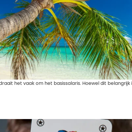
aait het vaak om het basissalaris. Hoewel dit belangrijk 
!