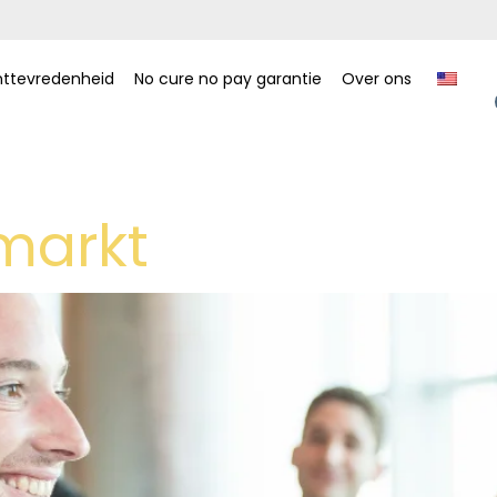
nttevredenheid
No cure no pay garantie
Over ons
markt