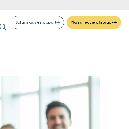
Salaris adviesrapport
Plan direct je afspraak