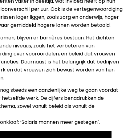
ken vaker in deeltijd, wat invloed heeft op hun
 loonverschil per uur. Ook is de vertegenwoordiging
ssen lager liggen, zoals zorg en onderwijs, hoger
, waar gemiddeld hogere lonen worden betaald.
omen, blijven er barrières bestaan. Het dichten
lende niveaus, zoals het verbeteren van
rding over vooroordelen, en beleid dat vrouwen
uncties. Daarnaast is het belangrijk dat bedrijven
 werk en dat vrouwen zich bewust worden van hun
n.
r nog steeds een aanzienlijke weg te gaan voordat
hetzelfde werk. De cijfers benadrukken de
ema, zowel vanuit beleid als vanuit de
oonkloof: ’Salaris mannen meer gestegen’.