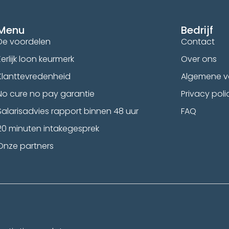
Menu
Bedrijf
De voordelen
Contact
Eerlijk loon keurmerk
Over ons
Klanttevredenheid
Algemene 
No cure no pay garantie
Privacy poli
Salarisadvies rapport binnen 48 uur
FAQ
20 minuten intakegesprek
Onze partners