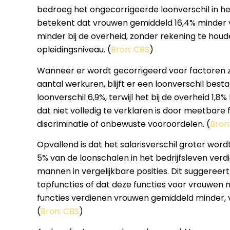
bedroeg het ongecorrigeerde loonverschil in het 
betekent dat vrouwen gemiddeld 16,4% minder v
minder bij de overheid, zonder rekening te houde
opleidingsniveau. (
Bron: CBS
)
Wanneer er wordt gecorrigeerd voor factoren zo
aantal werkuren, blijft er een loonverschil besta
loonverschil 6,9%, terwijl het bij de overheid 1,8
dat niet volledig te verklaren is door meetbar
discriminatie of onbewuste vooroordelen. (
Bron
Opvallend is dat het salarisverschil groter word
5% van de loonschalen in het bedrijfsleven ve
mannen in vergelijkbare posities. Dit suggeree
topfuncties of dat deze functies voor vrouwen 
functies verdienen vrouwen gemiddeld minder, vo
(
Bron: CBS
)