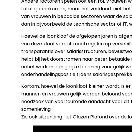
Andere factoren spelen ook een rol. Vrouwen wer
totale jaarinkomen, maar het verklaart niet het
van vrouwen in bepaalde sectoren waar de salari
dan in bijvoorbeeld de technische sector of IT
Hoewel de loonkloof de afgelopen jaren is afgen
van deze kloof vereist maatregelen op verschil
transparantie over salarisstructuren, bewustwo
helpt bij het doorstromen naar beter betaalde f
actief werken aan gelijke beloning voor gelijk
onderhandelingspositie tijdens salarisgesprekke
Kortom, hoewel de loonkloof kleiner wordt, is e
mannen en vrouwen gelijk worden beloond voor 
noodzaak van voortdurende aandacht voor dit th
samenleving.
Zie ook uitzending Het Glazen Plafond over de l